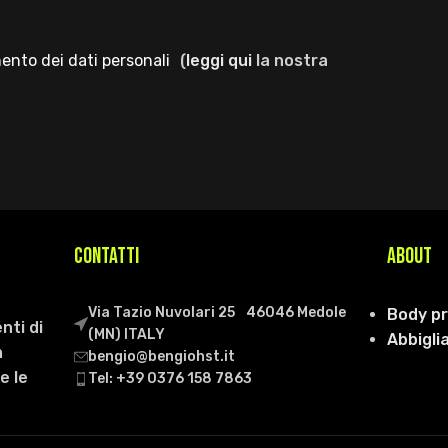
mento dei dati personali
(
leggi qui
la nostra
CONTATTI
ABOUT
Via Tazio Nuvolari 25 46046 Medole
Body p
nti di
(MN) ITALY
Abbigl
a
bengio@bengiohst.it
e le
Tel: +39 0376 158 7863