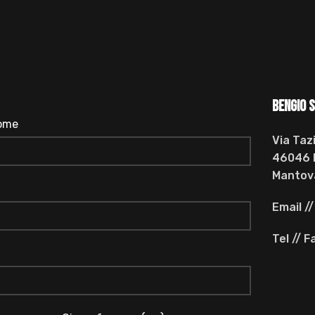
BENGIO s
ome
Via Taz
46046 
Mantova
Email /
Tel // 