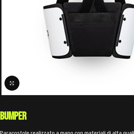
Click to enlarge
Bumper
Paracostole realizzato a mano con materiali di alta qua