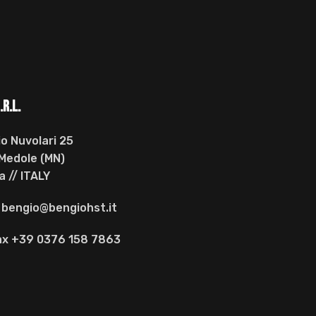
.r.l.
io Nuvolari 25
Medole (MN)
 // ITALY
/ bengio@bengiohst.it
Fax +39 0376 158 7863